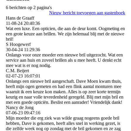
6 berichten op 2 pagina's
Nieuw bericht toevoegen aan gastenboek
Hans de Graaff
11-08-24
20:40:36
Wat een luxe. Een opticien, die aan de deur komt. Oogmeting en
een grote keuze aan brillen. We zijn helemaal blij met de nieuwe
bril!
S Hoogewerf
30-04-24
11:29:36
Onlangs voor onze moeder een nieuwe bril uitgezocht. Wat een
service aan huis en zoveel brillen als u mee heeft. U denkt echt
mee wat is er nog nodig.
C.M. Beijert
02-07-23
16:07:01
Onlangs een nieuwe bril aangeschaft. Dave Moen kwam thuis,
heeft mijn ogen gemeten en had een flink aantal monturen mee
waaruit ik een keuze kon maken. Alles is op zeer korte termijn
keurig en naar volle tevredenheid geregeld. Blij met mijn bril en
met een goede opticiën. Beslist een aanrader! Vriendelijk dank!
Nancy de Jong
07-06-23
09:47:16
Mijn moeder die erg ziek was wilde graag nogeens goede bril
hebben, Dave is gekomen, heeft alles snel in werking gezet, is
die zelfde week nog op zondag met de bril gekomen en ze zag